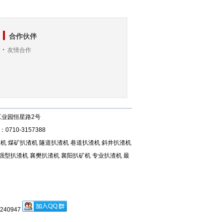
合作伙伴
友情合作
天工业园恒星路2号
0710-3157388
渣机
煤矿扒渣机
隧道扒渣机
巷道扒渣机
斜井扒渣机
强型扒渣机
襄樊扒渣机
襄阳扒矿机
专业扒渣机
最
40947