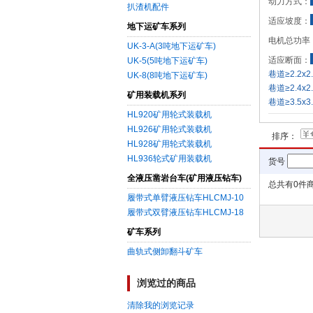
动力方式：
扒渣机配件
适应坡度：
地下运矿车系列
电机总功率
UK-3-A(3吨地下运矿车)
适应断面：
UK-5(5吨地下运矿车)
巷道≥2.2x
UK-8(8吨地下运矿车)
巷道≥2.4x
矿用装载机系列
巷道≥3.5x
HL920矿用轮式装载机
HL926矿用轮式装载机
排序：
HL928矿用轮式装载机
HL936轮式矿用装载机
货号
全液压凿岩台车(矿用液压钻车)
总共有
0
件商
履带式单臂液压钻车HLCMJ-10
履带式双臂液压钻车HLCMJ-18
矿车系列
曲轨式侧卸翻斗矿车
浏览过的商品
清除我的浏览记录