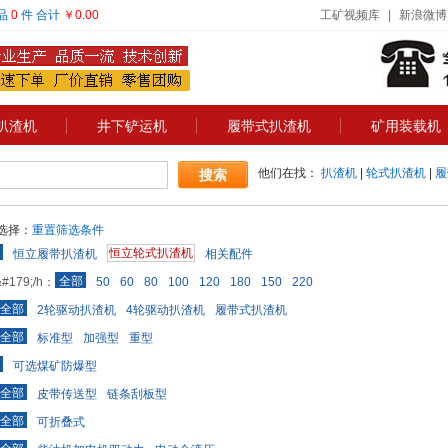
品
0
件
合计
￥0.00
工矿视频库
|
新浪微博
扒渣机
井下铲运机
履带式扒渣机
矿用装载机
他们在找：
扒渣机
|
轮式扒渣机
|
履
选择：
重置筛选条件
恒立轮式扒渣机
恒立履带扒渣机
相关配件
全部
179;/h：
50
60
80
100
120
180
150
220
全部
2轮驱动扒渣机
4轮驱动扒渣机
履带式扒渣机
全部
标准型
加强型
重型
可选煤矿防爆型
全部
皮带传送型
链条刮板型
全部
可折叠式