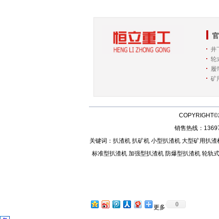
官
井
轮
履
矿
COPYRIGHT©
销售热线：136972
关键词：
扒渣机
扒矿机
小型扒渣机
大型矿用扒渣
标准型扒渣机
加强型扒渣机
防爆型扒渣机
轮轨
0
更多