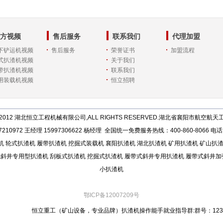
方视频
售后服务
联系我们
代理加盟
下铲运机视频
售后服务
荣誉证书
加盟流程
式扒渣机视频
关于我们
带扒渣机视频
联系我们
用装载机视频
恒立招聘
2012
湖北恒立工程机械有限公司
,ALL RIGHTS RESERVED.湖北省襄阳市航空航
10972 王经理 15997306622 杨经理 全国统一免费服务热线：400-860-8066 电话：
机
轮式扒渣机
履带扒渣机
挖掘式装载机
襄阳扒渣机
湖北扒渣机
矿用扒渣机
矿山扒
式斜井专用型扒渣机
刮板式扒渣机
挖掘式扒渣机
履带式斜井专用扒渣机
履带式斜井加
小扒渣机
鄂ICP备12007209号
恒立重工（矿山设备，专业品牌）扒渣机操作能手就业指导群:群号：1232