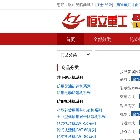
您好，欢迎光临商城！
[
注册
登录
]
购物车共计商
首页
全部分类
轮式
商品分类
按品牌属性
井下铲运机系列
全部
品牌：
矿用柴油铲运机系列
装载能力m&#
矿用电动铲运机系列
驱动方式：
矿用扒渣机系列
客户需求：
小型斜坡用履带扒渣机系列
全部
机型：
大中型斜坡用履带扒渣机系列
传送方式：
轮式扒渣机LWT-50系列
轮式扒渣机LWT-60系列
折叠方式：
轮式扒渣机LWT-80系列