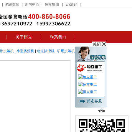
|
腾讯微博
|
新闻中心
|
恒立集团
|
English
|
关于恒立
联系我们
带扒渣机
|
小型扒渣机
|
巷道扒渣机
|
矿用扒渣机