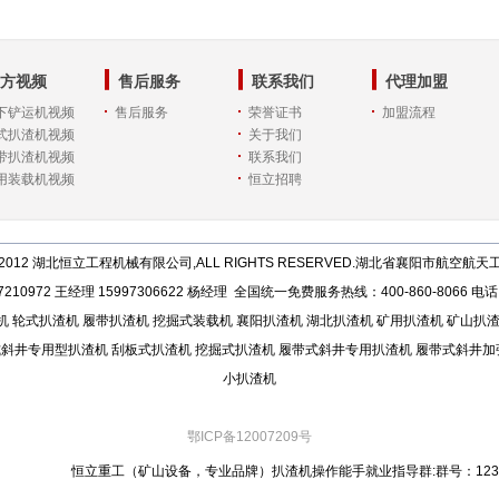
方视频
售后服务
联系我们
代理加盟
下铲运机视频
售后服务
荣誉证书
加盟流程
式扒渣机视频
关于我们
带扒渣机视频
联系我们
用装载机视频
恒立招聘
2012
湖北恒立工程机械有限公司
,ALL RIGHTS RESERVED.湖北省襄阳市航空航
10972 王经理 15997306622 杨经理 全国统一免费服务热线：400-860-8066 电话：
机
轮式扒渣机
履带扒渣机
挖掘式装载机
襄阳扒渣机
湖北扒渣机
矿用扒渣机
矿山扒
式斜井专用型扒渣机
刮板式扒渣机
挖掘式扒渣机
履带式斜井专用扒渣机
履带式斜井加
小扒渣机
鄂ICP备12007209号
恒立重工（矿山设备，专业品牌）扒渣机操作能手就业指导群:群号：1232