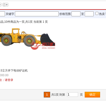
关键字
价格范围
至
热卖
品,
10
件商品为一页,共
1
页 当前第
1
页
.0-3立方井下电动铲运机
00.00
款：
请登录
1
共1页 到第
页