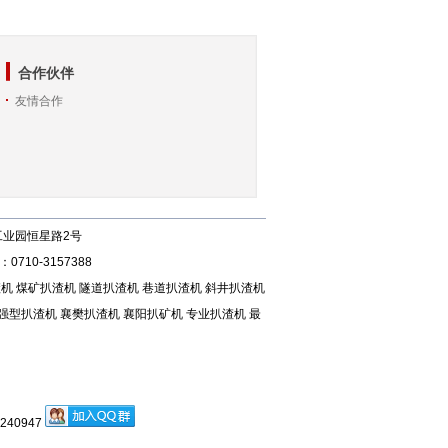
合作伙伴
友情合作
天工业园恒星路2号
0710-3157388
渣机
煤矿扒渣机
隧道扒渣机
巷道扒渣机
斜井扒渣机
强型扒渣机
襄樊扒渣机
襄阳扒矿机
专业扒渣机
最
40947