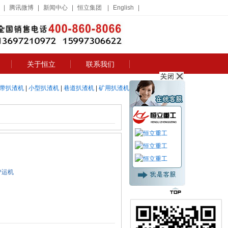
|
腾讯微博
|
新闻中心
|
恒立集团
|
English
|
关于恒立
联系我们
带扒渣机
|
小型扒渣机
|
巷道扒渣机
|
矿用扒渣机
铲运机