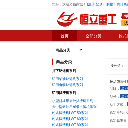
您好，欢迎光临商城！
[
注册
登录
]
购物车共计商
首页
全部分类
轮式
商品分类
按分类：
井下铲运机系列
矿用柴油铲运机系列
按品牌属性
矿用电动铲运机系列
全部
品牌：
矿用扒渣机系列
全部
型号：
小型斜坡用履带扒渣机系列
动力方式：
大中型斜坡用履带扒渣机系列
额定斗容m³
轮式扒渣机LWT-50系列
轮式扒渣机LWT-60系列
额定载重量
轮式扒渣机LWT-80系列