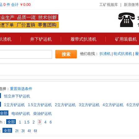
品
0
件
合计
￥0.00
工矿视频库
|
新浪微博
扒渣机
井下铲运机
履带式扒渣机
矿用装载机
他们在找：
扒渣机
|
轮式扒渣机
|
履
选择：
重置筛选条件
恒立井下铲运机
1立方铲运机
1.5立方铲运机
2立方铲运机
3立方铲运机
4立方铲运机
6立方
全部
电动铲运机
柴油铲运机
全部
3
/h：
1
1.5
2
4
6
全部
：
2t
3t
4t
6t