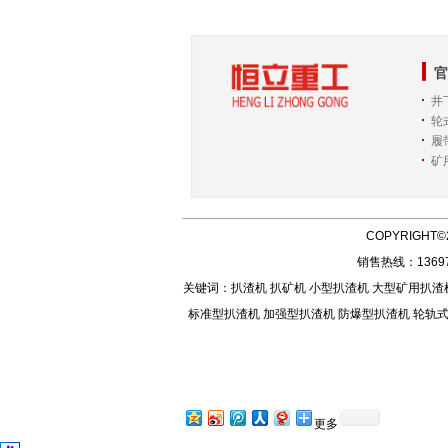
官
井
轮
履
矿
COPYRIGHT©
销售热线：136972
关键词：
扒渣机
扒矿机
小型扒渣机
大型矿用扒渣
标准型扒渣机
加强型扒渣机
防爆型扒渣机
轮轨
更多